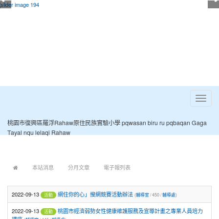
Toggle
navigat
桃園市復興區羅浮Rahaw原住民族實驗小學 pqwasan biru ru pqbaqan Gaga
Tayal nqu lelaqi Rahaw
:::
本站消息
分月文章
電子報列表
2022-09-13
網住你的心」搜網競賽活動辦法
(
輔導室
/ 450 /
輔導處
)
活動
2022-09-13
桃園市經濟弱勢女性健康維護服務及宣導計畫之專業人員培力
活動