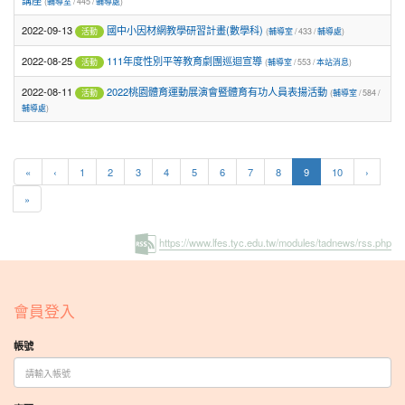
講座
(
輔導室
/ 445 /
輔導處
)
2022-09-13
國中小因材網教學研習計畫(數學科)
(
輔導室
/ 433 /
輔導處
)
活動
2022-08-25
111年度性別平等教育劇團巡迴宣導
(
輔導室
/ 553 /
本站消息
)
活動
2022-08-11
2022桃園體育運動展演會暨體育有功人員表揚活動
(
輔導室
/ 584 /
活動
輔導處
)
(current)
«
‹
1
2
3
4
5
6
7
8
9
10
›
»
https://www.lfes.tyc.edu.tw/modules/tadnews/rss.php
:::
會員登入
帳號