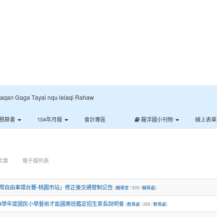
:::
Gaga Tayal nqu lelaqi Rahaw
預算書
104年月報
會計專區
羅浮國小刊物
線上表
文章
電子報列表
5國際自由車環台賽-桃園市站」修正後交通管制公告
(
輔導室
/ 309 /
輔導處
)
14學年度國民小學藝術才能國樂班鑑定招生家長說明會
(
教導處
/ 269 /
教導處
)