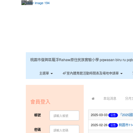
桃園市復興區羅浮Rahaw原住民族實驗小學 pqwasan biru ru pqbaqan 
主選單
4F室內體育館活動時間表及場地申請單
:::
:::
本站消息
分月
會員登入
2025-03-03
「202
帳號
公告
2025-02-26
桃園市1
公告
密碼