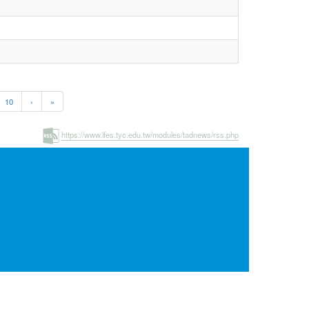
rrent)
10
›
»
https://www.lfes.tyc.edu.tw/modules/tadnews/rss.php