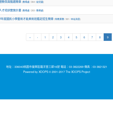
理教保員甄選簡章
(
教導處
/ 364 /
幼兒園
)
人才培訓實施計畫
(
教導處
/ 283 /
教導處
)
4學年度國民小學藝術才能美術班鑑定招生簡章
(
特教業務
/ 361 /
本站消息
)
(cu
«
‹
1
2
3
4
5
6
7
8
9
地址：336043桃園市復興區羅浮里三鄰16號 電話：03-3822269 傳真：03-3821321
Powered by XOOPS © 2001-2017
The XOOPS Project