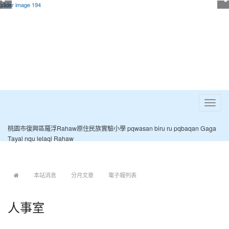
Toggle
navigat
桃園市復興區羅浮Rahaw原住民族實驗小學 pqwasan biru ru pqbaqan Gaga
Tayal nqu lelaqi Rahaw
:::
本站消息
分月文章
電子報列表
人事室