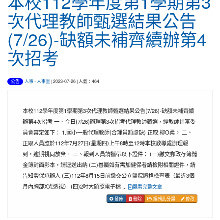
本校112學年度第1學期第3
次代理教師甄選結果公告
(7/26)-缺額未補齊續辦第4
次招考
人事
-
人事室
| 2023-07-26 | 人氣：464
公告
本校112學年度第1學期第3次代理教師甄選結果公告(7/26)-缺額未補齊續
辦第4次招考 一、今日(7/26)辦理第3次招考代理教師甄選，經教師評審委
員會審定如下： 1.國小一般代理教師(合理員額虛缺) 正取:柳O柔。 二、
正取人員應於112年7月27日(星期四)上午8時至12時本校教導處辦理報
到，逾期視同放棄。 三、報到人員請攜帶以下證件： (一)繳交郵政存簿儲
金簿封面影本，請逕送出納 (二)眷屬如有需加健保者請檢附相關證件，請
告知勞保承辦人 (三)112年8月15日前繳交公立醫院體格檢查表（最近3個
月內胸部X光透視） (四)2吋大頭照電子檔 ...
觀看完整文章
發佈
刪除
編輯此分類
修改