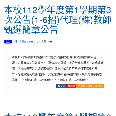
本校112學年度第1學期第3
次公告(1-6招)代理(課)教師
甄選簡章公告
人事
-
人事室
| 2023-07-27 | 人氣：538
公告
本校112學年度第1學期第3次公告(1-6招)代理(課)教師甄選簡章公告 一、
報考人員資格：詳如簡章。【惟本次甄選採一次公告分次招考，如缺額補
滿（含成績複查結果達錄取標準）於網站公告且不再進行下階段招考】
二、招聘類別及缺額: 國小一般鐘點教師1名(每週20節，具英語或原民語
為佳) 三、報名日期：詳如簡章。 四、甄試日期：詳如簡章。
發佈
刪除
編輯此分類
修改