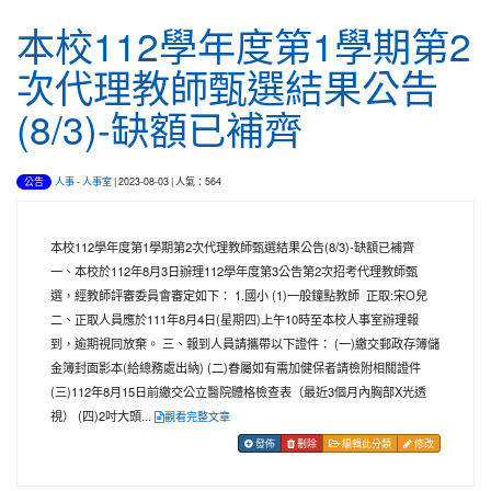
本校112學年度第1學期第2
次代理教師甄選結果公告
(8/3)-缺額已補齊
人事
-
人事室
| 2023-08-03 | 人氣：564
公告
本校112學年度第1學期第2次代理教師甄選結果公告(8/3)-缺額已補齊
一、本校於112年8月3日辦理112學年度第3公告第2次招考代理教師甄
選，經教師評審委員會審定如下： 1.國小 (1)一般鐘點教師 正取:宋O兒
二、正取人員應於111年8月4日(星期四)上午10時至本校人事室辦理報
到，逾期視同放棄。 三、報到人員請攜帶以下證件： (一)繳交郵政存簿儲
金簿封面影本(給總務處出納) (二)眷屬如有需加健保者請檢附相關證件
(三)112年8月15日前繳交公立醫院體格檢查表（最近3個月內胸部X光透
視） (四)2吋大頭...
觀看完整文章
發佈
刪除
編輯此分類
修改