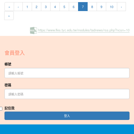
(current)
«
‹
1
2
3
4
5
6
7
8
9
10
›
»
https://www.lfes.tyc.edu.tw/modules/tadnews/rss.php?ncsn=10
:::
會員登入
帳號
密碼
記住我
登入