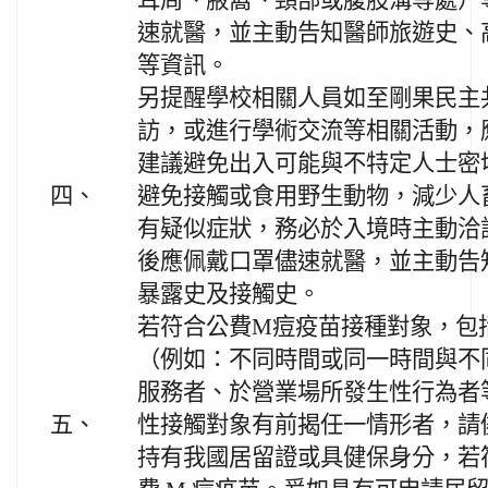
耳周、腋窩、頸部或腹股溝等處）
速就醫，並主動告知醫師旅遊史、
等資訊。
另提醒學校相關人員如至剛果民主
訪，或進行學術交流等相關活動，
建議避免出入可能與不特定人士密
四、
避免接觸或食用野生動物，減少人
有疑似症狀，務必於入境時主動洽
後應佩戴口罩儘速就醫，並主動告
暴露史及接觸史。
若符合公費M痘疫苗接種對象，包
（例如：不同時間或同一時間與不
服務者、於營業場所發生性行為者
五、
性接觸對象有前揭任一情形者，請
持有我國居留證或具健保身分，若