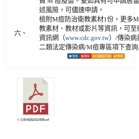
費 M 痘疫苗。爰如具有可申請居
述風險，可儘速申請。
檢附M痘防治衛教素材1份，更多
教素材、教材或影片等資訊，可至
六、
資訊網（
www.cdc.gov.tw
）/傳染病
二類法定傳染病/M痘專區項下查
發佈
刪除
編輯此分類
修改
1) 注意M痘擬該這樣做.pdf