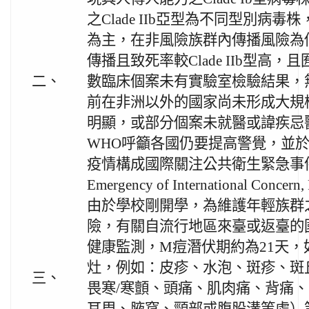
之Clade IIb亞型為不同型別病
為主，在非風險族群內傳播風險為
傳播且致死率較Clade IIb型高
二、
數臨床個案未有實驗室檢驗結果，
前在非洲以外的國家尚未形成大規
明顯，或部分個案未就醫或諱疾忌
WHO呼籲各國仍要提高警覺，並於
疫情構成國際關注公共衛生緊急事件（Pub
Emergency of International Conce
由於學校剛開學，為維護年輕族群
險，有關自流行地區來臺或返臺的
健康監測，M痘潛伏期約為21天，
灶，例如：皮疹、水泡、斑疹、斑
三、
畏寒/寒顫、頭痛、肌肉痛、背痛