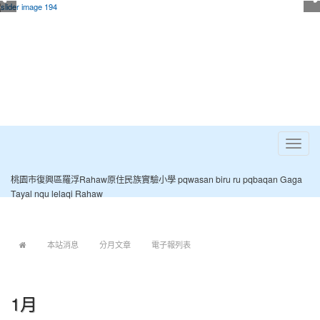
Toggle
navigat
桃園市復興區羅浮Rahaw原住民族實驗小學 pqwasan biru ru pqbaqan Gaga
Tayal nqu lelaqi Rahaw
:::
本站消息
分月文章
電子報列表
1月