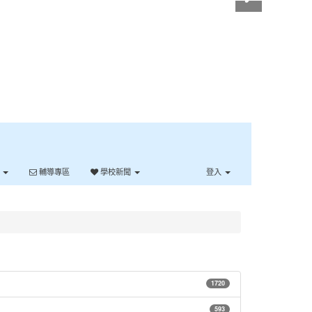
單
輔導專區
學校新聞
登入
1720
593