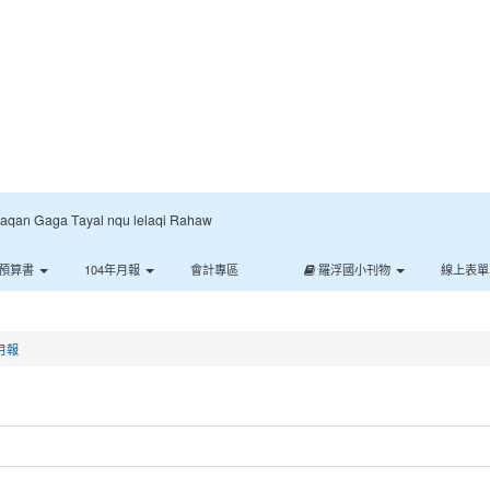
:::
Gaga Tayal nqu lelaqi Rahaw
預算書
104年月報
會計專區
羅浮國小刊物
線上表
月報