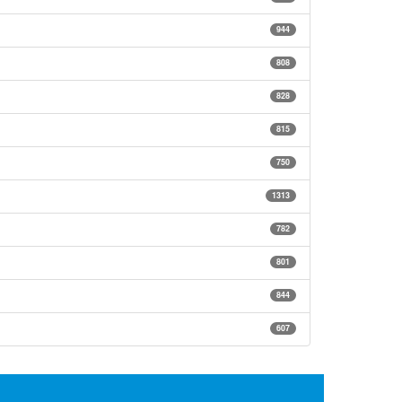
944
808
828
815
750
1313
782
801
844
607