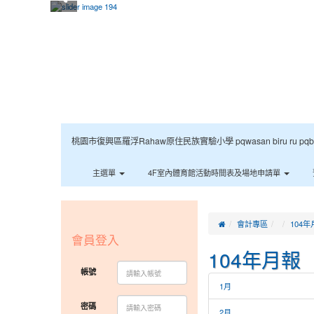
桃園市復興區羅浮Rahaw原住民族實驗小學 pqwasan biru ru pqbaqan 
主選單
4F室內體育館活動時間表及場地申請單
:::
:::
會計專區
104年
會員登入
104年月報
帳號
1月
密碼
2月