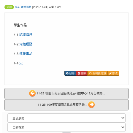
lfes
-
本站消息
| 2020-11-24 | 人氣：726
活動
學生作品
4-1
認識海洋
4-2
介紹運動
4-3
遠離毒品
4-4
火
發佈
刪除
編輯此分類
修改
11-23 桃園市南崁自造教育及科技中心12月份教師...
11-25 109年度閩南文化嘉年華活動...