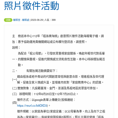
照片徵件活動
輔導室
-
輔導處
| 2023-06-29 | 人氣：399
活動
主
檢送本中心112年「祖孫樂淘桃」創意照片徵件活動海報電子檔，請
旨：
惠予協助運用貴機關網站或公布欄刊登訊息，請查照。
說明：
為配合「祖父母節」，引發民眾重視家庭關係，喚起年輕世代對長輩
一、
的關懷與重視，促進代間情感交流和良性互動，本中心特辦理旨揭活
動。
二、
有關旨揭活動摘要如下：
藉由祖孫或老中青幼的代間創意穿搭與創意合影，增進祖孫及世代理
(一)
解，促進全家人情感升溫，並增進市民對「家庭教育中心」的認識。
(二)
實施對象：凡設籍臺灣、金門、澎湖及馬祖地區民眾皆可參加。
(三)
辦理時間：112年6月20日至112年7月20日止。
徵件方式：以google表單上傳繳交(投稿連結：
(四)
https://reurl.cc/b9DXD3
)。
徵件規範：以家庭為單位(家庭定義：以父母輩為準，向上及向下之祖
孫為一家庭單位)，每組家庭限投稿3張照片，照片主題可使用「祖孫