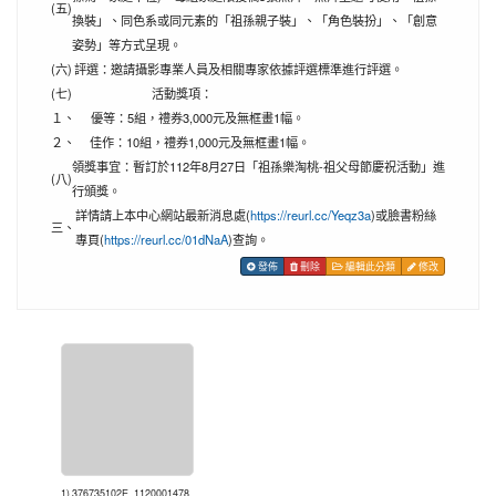
(五)
換裝」、同色系或同元素的「祖孫親子裝」、「角色裝扮」、「創意
姿勢」等方式呈現。
(六)
評選：邀請攝影專業人員及相關專家依據評選標準進行評選。
(七)
活動獎項：
１、
優等：5組，禮券3,000元及無框畫1幅。
２、
佳作：10組，禮券1,000元及無框畫1幅。
領獎事宜：暫訂於112年8月27日「祖孫樂淘桃-祖父母節慶祝活動」進
(八)
行頒獎。
詳情請上本中心網站最新消息處(
https://reurl.cc/Yeqz3a
)或臉書粉絲
三、
專頁(
https://reurl.cc/01dNaA
)查詢。
發佈
刪除
編輯此分類
修改
1) 376735102E_1120001478