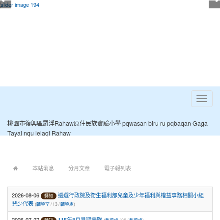
Toggle
navigat
桃園市復興區羅浮Rahaw原住民族實驗小學 pqwasan biru ru pqbaqan Gaga
Tayal nqu lelaqi Rahaw
:::
本站消息
分月文章
電子報列表
2026-08-06
遴選行政院及衛生福利部兒童及少年福利與權益事務相關小組
轉知
兒少代表
(
輔導室
/ 13 /
輔導處
)
2026-07-27
115年8月暑期營隊