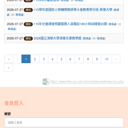
(
教導處
/ 36 /
教導處
)
轉知
2026-07-27
115學年度國民小學輔導教師學士後教育學分班-屏東大學
(
教導
轉知
處
/ 33 /
教導處
)
2026-07-27
115年兒童課後照顧服務人員職前180小時訓練第20期
(
教導處
/ 32
轉知
/
教導處
)
2026-07-27
2026國立清華大學清華光罩教學獎
(
教導處
/ 29 /
教導處
)
轉知
(current)
«
‹
1
2
3
4
5
6
7
8
9
10
›
»
https://www.lfes.tyc.edu.tw/modules/tadnews/rss.php
:::
會員登入
帳號