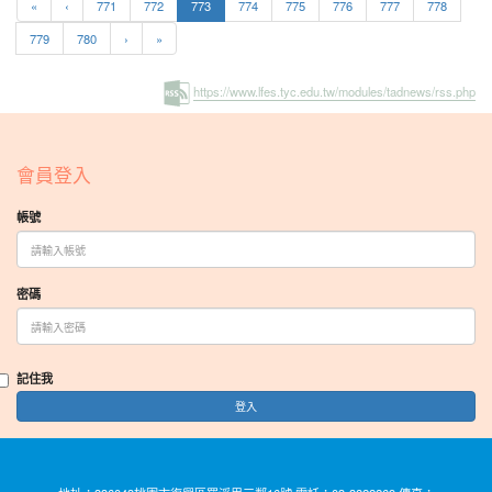
(current)
«
‹
771
772
773
774
775
776
777
778
779
780
›
»
https://www.lfes.tyc.edu.tw/modules/tadnews/rss.php
:::
會員登入
帳號
密碼
記住我
登入