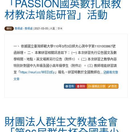
「PASSION國英數扎根教
材教法增能研習」活動
教導處
-
教導處
| 2021-03-05 | 人氣：514
轉知
一、 依據國立臺灣師範大學110年3月3日師大心測中字第1101003867號
函辦理。 二、 本案研習相關訊息如下： (一) 本次研習先行公告國文及數
學時間、地點，英文場將另行公告（附件1）。 (二) 本次研習之教學內容
特別針對國中九年級及國小高年級學生（附件2）。 (三) 教師增能研習請
至「
https://reurl.cc/WED2Ey
」報名，研習時數於全國教師在...
觀看完整
文章
發佈
刪除
編輯此分類
修改
財團法人群生文教基金會