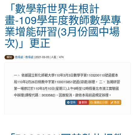
「數學新世界生根計
畫-109學年度教師數學專
業增能研習(3月份國中場
次)」更正
教導處
-
教導處
| 2021-03-05 | 人氣：474
轉知
一、 依據國立彰化師範大學110年3月3日數學字第1103200110號函暨本
局110年2月26日桃教中字第1100015851號函(諒達)辦理。 二、 旨揭研習
第一場原訂於110年3月10日(星期三)上午9時至12時假臺北市濱江實驗國
中辦理(課程代碼：3033582)，因故取消，餘依本局前函規定辦理。
發佈
刪除
編輯此分類
修改