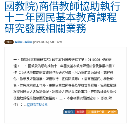
國教院)商借教師協助執行
十二年國民基本教育課程
研究發展相關業務
教導處
-
教導處
| 2021-03-05 | 人氣：569
轉知
一、 依據國家教育研究院110年3月4日教研課字第1101100261號函辦
理。 二、 國教院為順利推動十二年國民基本教育課綱研發及推展相關工
作（含基地學校課綱實踐協作與研究發展、培力增能資源研發、課程轉
化、教學及評量發展、課程執行、宣傳回饋等），需商借國民小學教師1
名，除完成前述工作外，更需借重教師專長及學校實務經驗，協助推動課
程發展所需之各項跨領域、跨階段之連結與協作事項，更期教師能於返校
後協助課程推動相關配套措施。 三、 本案相關資訊摘述如下（詳如附
件）： ...
觀看完整文章
發佈
刪除
編輯此分類
修改