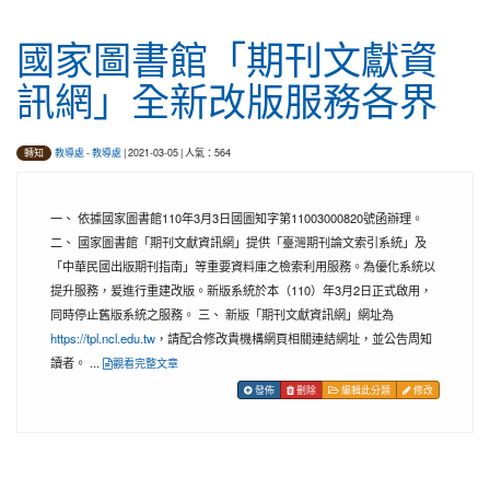
國家圖書館「期刊文獻資
訊網」全新改版服務各界
教導處
-
教導處
| 2021-03-05 | 人氣：564
轉知
一、 依據國家圖書館110年3月3日國圖知字第11003000820號函辦理。
二、 國家圖書館「期刊文獻資訊網」提供「臺灣期刊論文索引系統」及
「中華民國出版期刊指南」等重要資料庫之檢索利用服務。為優化系統以
提升服務，爰進行重建改版。新版系統於本（110）年3月2日正式啟用，
同時停止舊版系統之服務。 三、 新版「期刊文獻資訊網」網址為
https://tpl.ncl.edu.tw
，請配合修改貴機構網頁相關連結網址，並公告周知
讀者。 ...
觀看完整文章
發佈
刪除
編輯此分類
修改