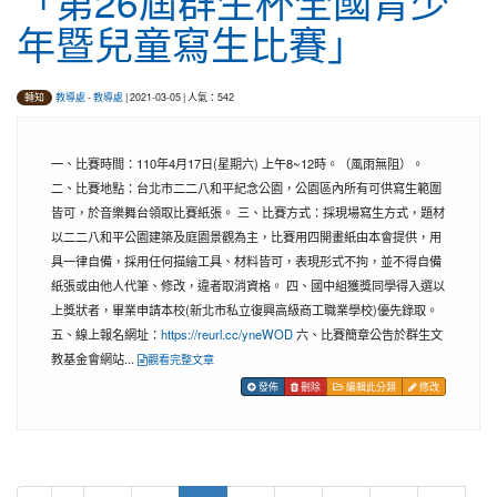
「第26屆群生杯全國青少
年暨兒童寫生比賽」
教導處
-
教導處
| 2021-03-05 | 人氣：542
轉知
一、比賽時間：110年4月17日(星期六) 上午8~12時。（風雨無阻）。
二、比賽地點：台北市二二八和平紀念公園，公園區內所有可供寫生範圍
皆可，於音樂舞台領取比賽紙張。 三、比賽方式：採現場寫生方式，題材
以二二八和平公園建築及庭園景觀為主，比賽用四開畫紙由本會提供，用
具一律自備，採用任何描繪工具、材料皆可，表現形式不拘，並不得自備
紙張或由他人代筆、修改，違者取消資格。 四、國中組獲獎同學得入選以
上獎狀者，畢業申請本校(新北市私立復興高級商工職業學校)優先錄取。
五、線上報名網址：
https://reurl.cc/yneWOD
六、比賽簡章公告於群生文
教基金會網站...
觀看完整文章
發佈
刪除
編輯此分類
修改