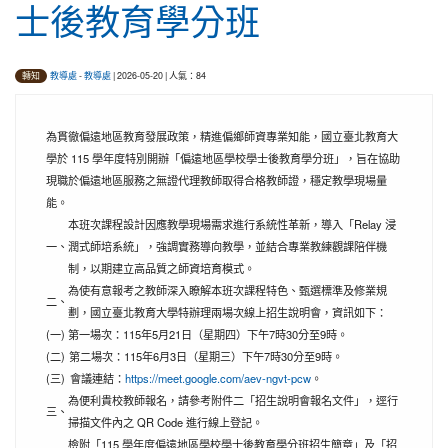
士後教育學分班
教導處
-
教導處
| 2026-05-20 | 人氣：84
轉知
為貫徹偏遠地區教育發展政策，精進偏鄉師資專業知能，國立臺北教育大
學於 115 學年度特別開辦「偏遠地區學校學士後教育學分班」，旨在協助
現職於偏遠地區服務之無證代理教師取得合格教師證，穩定教學現場量
能。
本班次課程設計因應教學現場需求進行系統性革新，導入「Relay 浸
一、
潤式師培系統」，強調實務導向教學，並結合專業教練觀課陪伴機
制，以期建立高品質之師資培育模式。
為使有意報考之教師深入瞭解本班次課程特色、甄選標準及修業規
二、
劃，國立臺北教育大學特辦理兩場次線上招生說明會，資訊如下：
(一)
第一場次：115年5月21日（星期四）下午7時30分至9時。
(二)
第二場次：115年6月3日（星期三）下午7時30分至9時。
(三)
會議連結：
https://meet.google.com/aev-ngvt-pcw
。
為便利貴校教師報名，請參考附件二「招生說明會報名文件」，逕行
三、
掃描文件內之 QR Code 進行線上登記。
檢附「115 學年度偏遠地區學校學士後教育學分班招生簡章」及「招