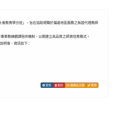
學士後教育學分班」，旨在協助現職於偏遠地區服務之無證代理教師
結合專業教練觀課陪伴機制，以期建立高品質之師資培育模式。
說明會，資訊如下：
發佈
刪除
編輯此分類
修改