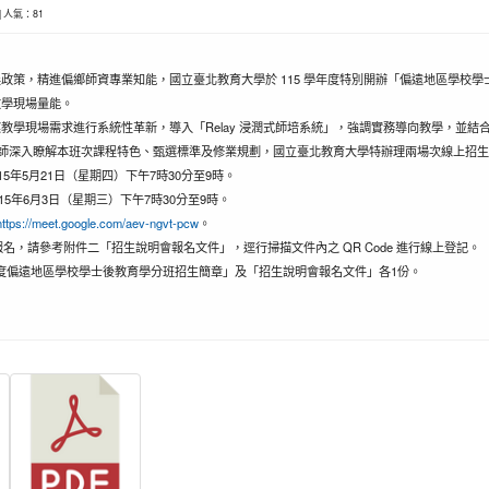
0 | 人氣：81
政策，精進偏鄉師資專業知能，國立臺北教育大學於 115 學年度特別開辦「偏遠地區學校
教學現場量能。
教學現場需求進行系統性革新，導入「Relay 浸潤式師培系統」，強調實務導向教學，並
師深入瞭解本班次課程特色、甄選標準及修業規劃，國立臺北教育大學特辦理兩場次線上招生
15年5月21日（星期四）下午7時30分至9時。
15年6月3日（星期三）下午7時30分至9時。
https://meet.google.com/aev-ngvt-pcw
。
名，請參考附件二「招生說明會報名文件」，逕行掃描文件內之 QR Code 進行線上登記。
學年度偏遠地區學校學士後教育學分班招生簡章」及「招生說明會報名文件」各1份。