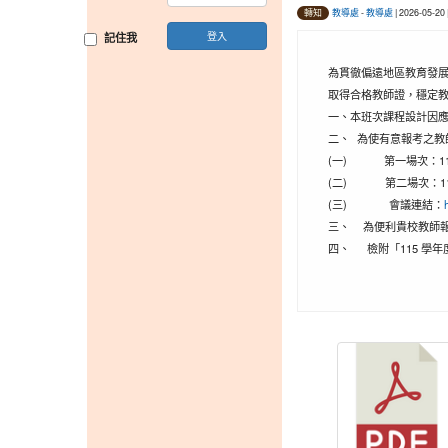
教導處
-
教導處
| 2026-05-2
轉知
登入
記住我
為貫徹偏遠地區教育發展
取得合格教師證，穩定
一、
本班次課程設計因應
二、
為使有意報考之教
(一)
第一場次：1
(二)
第二場次：1
(三)
會議連結：
三、
為便利貴校教師報
四、
檢附「115 