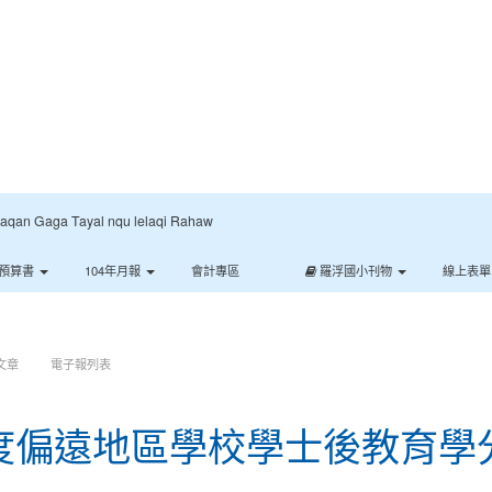
:::
Gaga Tayal nqu lelaqi Rahaw
預算書
104年月報
會計專區
羅浮國小刊物
線上表
文章
電子報列表
年度偏遠地區學校學士後教育學