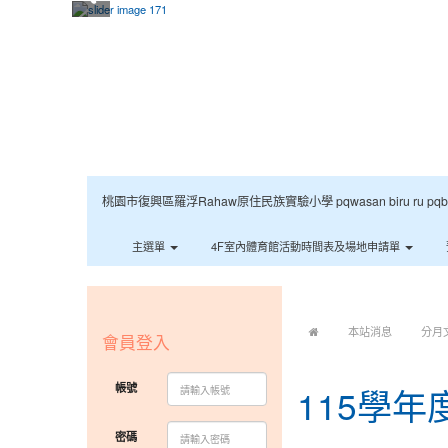
桃園市復興區羅浮Rahaw原住民族實驗小學 pqwasan biru ru pqbaqan 
主選單
4F室內體育館活動時間表及場地申請單
:::
:::
本站消息
分月
會員登入
帳號
115學
密碼