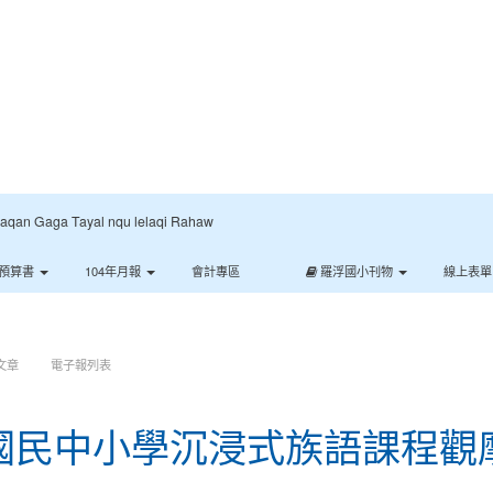
:::
Gaga Tayal nqu lelaqi Rahaw
預算書
104年月報
會計專區
羅浮國小刊物
線上表
文章
電子報列表
度國民中小學沉浸式族語課程觀