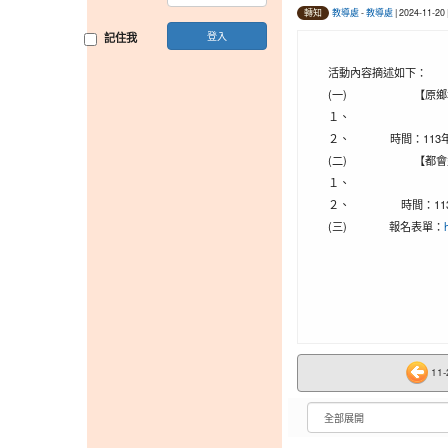
教導處
-
教導處
| 2024-11-2
轉知
登入
記住我
活動內容摘述如下：
(一)
【原鄉
１、
２、
時間：113
(二)
【都會
１、
２、
時間：11
(三)
報名表單：
11