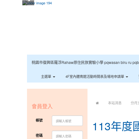
桃園市復興區羅浮Rahaw原住民族實驗小學 pqwasan biru ru pqbaqan 
主選單
4F室內體育館活動時間表及場地申請單
:::
:::
本站消息
分月
會員登入
帳號
113年
密碼