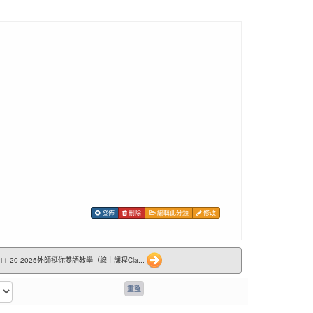
發佈
刪除
編輯此分類
修改
11-20 2025外師挺你雙語教學（線上課程Cla...