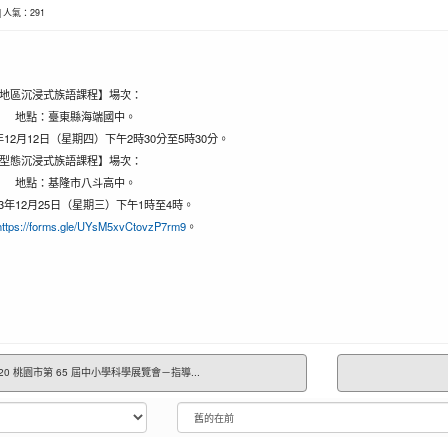
0 | 人氣：291
地區沉浸式族語課程】場次：
地點：臺東縣海端國中。
年12月12日（星期四）下午2時30分至5時30分。
型態沉浸式族語課程】場次：
地點：基隆市八斗高中。
3年12月25日（星期三）下午1時至4時。
https://forms.gle/UYsM5xvCtovzP7rm9
。
-20 桃園市第 65 屆中小學科學展覽會－指導...