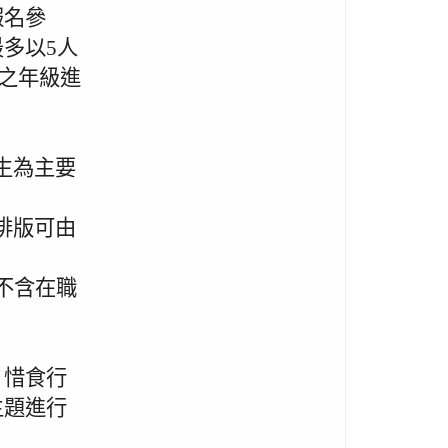
報名參
多以5人
讀之年級進
生為主要
排版可由
不含在職
、惜食行
主題進行