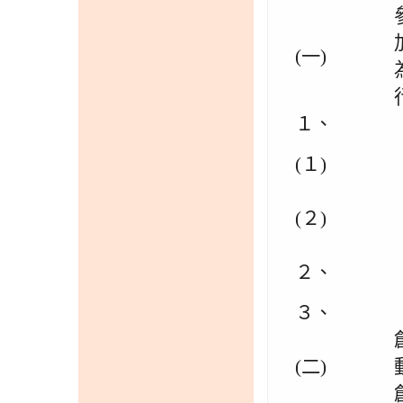
(一)
１、
(１)
(２)
２、
３、
(二)