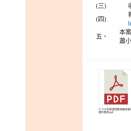
(三)
(四)
本
五、
蕭小
1) 114 年度環境教育繪本創
徵件簡章.pdf