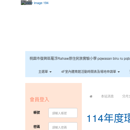
桃園市復興區羅浮Rahaw原住民族實驗小學 pqwasan biru ru pqbaqan 
主選單
4F室內體育館活動時間表及場地申請單
:::
:::
本站消息
分月
會員登入
帳號
114年
密碼