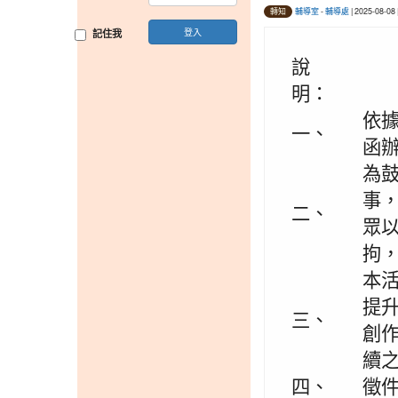
輔導室
-
輔導處
| 2025-08-0
轉知
登入
記住我
說
明：
依據
一、
函
為
事，
二、
眾
拘
本
提
三、
創
續
四、
徵