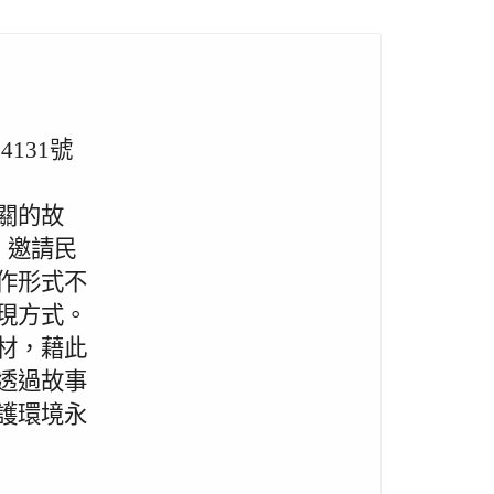
4131號
關的故
，邀請民
作形式不
現方式。
材，藉此
透過故事
護環境永