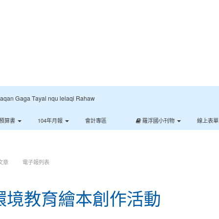
:::
Gaga Tayal nqu lelaqi Rahaw
預算書
104年月報
會計專區
羅浮國小刊物
線上表
文章
電子報列表
度環境教育繪本創作活動