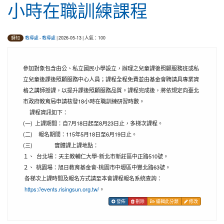
小時在職訓練課程
教導處
-
教導處
| 2026-05-13 | 人氣：100
轉知
參加對象包含由公、私立國民小學設立，辦理之兒童課後照顧服務班或私
立兒童後課後照顧服務中心人員；課程全程免費並由基金會聘請具專業資
格之講師授課，以提升課後照顧服務品質。課程完成後，將依規定向臺北
市政府教育局申請核發18小時在職訓練研習時數。
課程資訊如下：
(一)
上課期間：自7月18日起至8月23日止，多梯次課程。
(二)
報名期間：115年5月18日至6月19日止。
(三)
實體課上課地點：
１、
台北場：天主教輔仁大學-新北市新莊區中正路510號。
２、
桃園場：旭日教育基金會-桃園市中壢區中豐北路63號。
各梯次上課時間及報名方式請至本會課程報名系統查詢：
https://events.risingsun.org.tw/
。
發佈
刪除
編輯此分類
修改