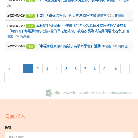
(
教導處
/ 330 /
教導
活動
處
)
2023-06-29
112年「祖孫樂淘桃」創意照片徵件活動
(
輔導室
/ 398 /
輔導處
)
活動
2023-06-29
本校辦理桃園市112年度加強各校教職員及家長特教知能研習
活動
「每個孩子都是獨特的禮物~愛的零拒絕教育」歡迎家長及教職員踴躍報名參加
(
輔
導室
/ 397 /
輔導處
)
2022-12-06
「幸福家庭原原不絕親子共學同樂會」活動
(
教導處
/ 540 /
輔導處
)
活動
(current)
«
‹
1
2
3
4
5
6
7
8
9
10
›
»
https://www.lfes.tyc.edu.tw/modules/tadnews/rss.php
:::
會員登入
帳號