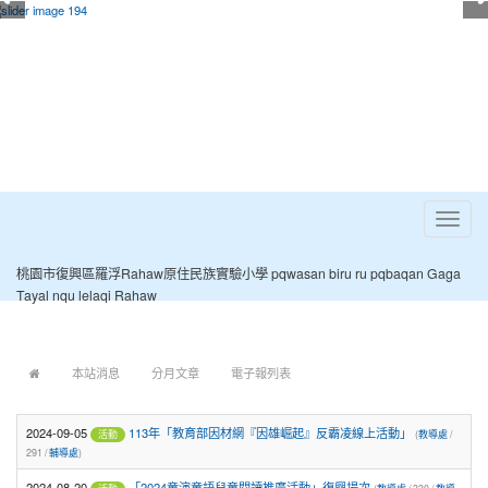
Toggle
navigat
桃園市復興區羅浮Rahaw原住民族實驗小學 pqwasan biru ru pqbaqan Gaga
Tayal nqu lelaqi Rahaw
:::
本站消息
分月文章
電子報列表
2024-09-05
113年「教育部因材網『因雄崛起』反霸凌線上活動」
(
教導處
/
活動
291 /
輔導處
)
2024-08-20
「2024童演童語兒童閱讀推廣活動」復興場次