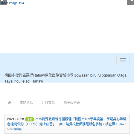
Toggle
navigat
桃園市復興區羅浮Rahaw原住民族實驗小學 pqwasan biru ru pqbaqan Gaga
Tayal nqu lelaqi Rahaw
:::
本站消息
分月文章
電子報列表
2021-06-28
本市特殊教育輔導團辦理「桃園市109學年度第二學期身心障礙
活動
者權利公約（CRPD）線上研習」一案，請貴校教師踴躍報名參加，請查照。
(
lfes
/
563 /
輔導處
)