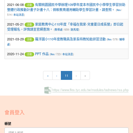
2021-06-08
有關桃園國民中學辦理109學年度本市國民中小學學生學習扶助
活動
整體行政推動計畫子計畫十八：微軟教育運用輔助學生學習計畫，請查照。
(
lfes
/
514 /
本站消息
)
2021-05-21
家庭教育中心110年度「幸福在我家-兒童夏日成長營」即日起
活動
受理報名，詳情請至官網查詢。
(
教導處
/ 659 /
跑馬燈
)
2021-03-29
羅浮國小110年度教職員及家長特教知能研習活動
(
lfes
/ 578 /
輔導
活動
處
)
2020-11-24
PPT 作品
(
lfes
/ 723 /
本站消息
)
活動
(current)
«
‹
11
›
»
https://www.lfes.tyc.edu.tw/modules/tadnews/rss.php
:::
會員登入
帳號